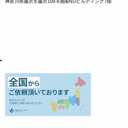
神奈川県藤沢市藤沢109-6湘南NDビルディング7階