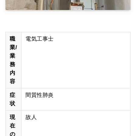
職
電気工事士
業/
業
務
内
容
症
間質性肺炎
状
現
故人
在
の