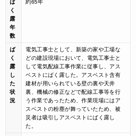
ば
約65年
く
露
年
数
ば
電気工事士として、新築の家や工場な
く
どの建設現場において、電気工事士と
露
して電気配線工事作業に従事し、アス
し
ベストにばく露した。アスベスト含有
た
建材が用いられている壁の裏や天井
状
裏、機械の修正などで配線工事等を行
況
う作業であったため、作業現場にはア
スベストの粉塵が舞っていたため、被
災者は吸引しアスベストにばく露し
た。