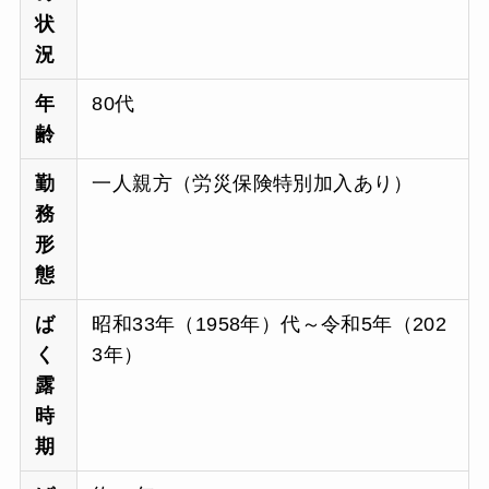
状
況
年
80代
齢
勤
一人親方（労災保険特別加入あり）
務
形
態
ば
昭和33年（1958年）代～令和5年（202
く
3年）
露
時
期