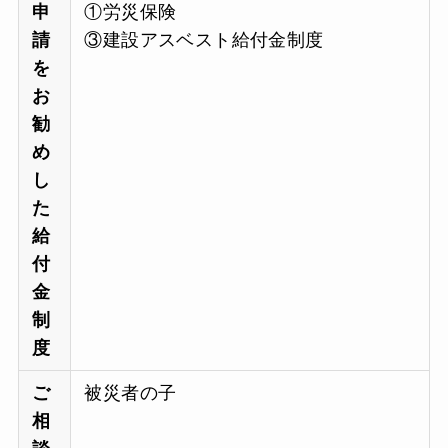
申
①労災保険
請
③建設アスベスト給付金制度
を
お
勧
め
し
た
給
付
金
制
度
ご
被災者の子
相