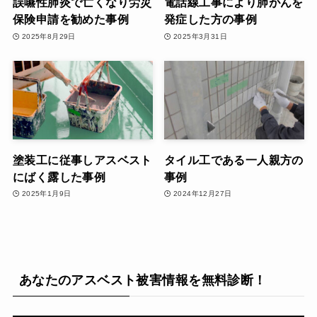
誤嚥性肺炎で亡くなり労災
電話線工事により肺がんを
保険申請を勧めた事例
発症した方の事例
2025年8月29日
2025年3月31日
塗装工に従事しアスベスト
タイル工である一人親方の
にばく露した事例
事例
2025年1月9日
2024年12月27日
あなたのアスベスト被害情報を無料診断！